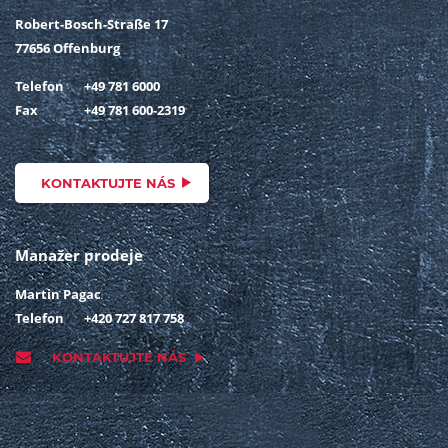
Robert-Bosch-Straße 17
77656 Offenburg
Telefon
+49 781 6000
Fax
+49 781 600-2319
KONTAKTUJTE NÁS
Manažer prodeje
Martin Pagac
Telefon
+420 727 817 758
KONTAKTUJTE NÁS