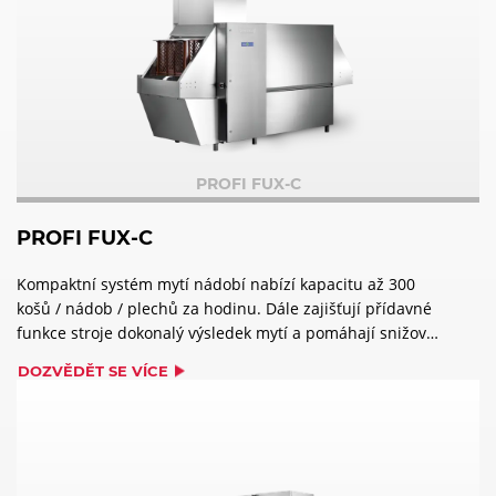
PROFI FUX-C
PROFI FUX-C
Kompaktní systém mytí nádobí nabízí kapacitu až 300
košů / nádob / plechů za hodinu. Dále zajišťují přídavné
funkce stroje dokonalý výsledek mytí a pomáhají snižovat
spotřebu vody.
DOZVĚDĚT SE VÍCE