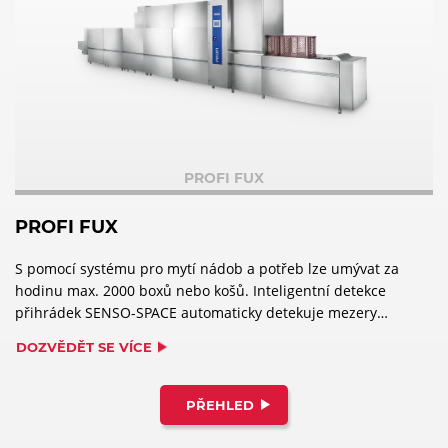
PROFI FUX
PROFI FUX
S pomocí systému pro mytí nádob a potřeb lze umývat za
hodinu max. 2000 boxů nebo košů. Inteligentní detekce
přihrádek SENSO-SPACE automaticky detekuje mezery
mezi vkládaným nádobím a sníží přívod čerstvé vody na
DOZVĚDĚT SE VÍCE
minimum.
PŘEHLED