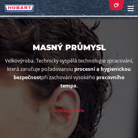
Na
ei
MASNÝ PRŮMYSL
Velkovýroba. Technicky vyspělá technologie zpracování,
která zaručuje požadovanou
procesní a hygienickou
bezpečnost
při zachování vysokého
pracovního
tempa.
SCROLL DOWN