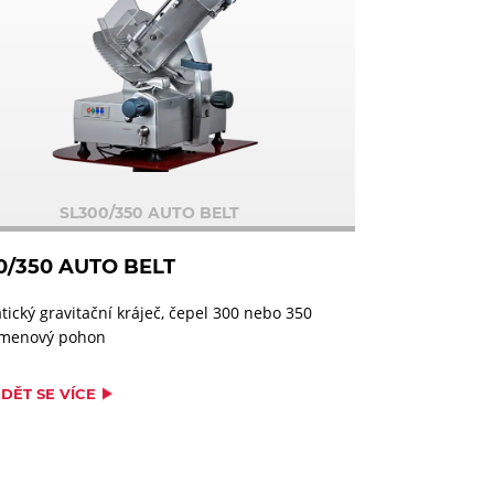
SL300/350 AUTO BELT
0/350 AUTO BELT
ický gravitační kráječ, čepel 300 nebo 350
menový pohon
DĚT SE VÍCE