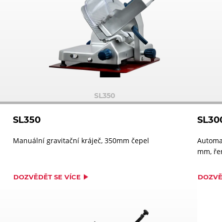
SL350
SL350
SL30
Manuální gravitační kráječ, 350mm čepel
Automat
mm, ře
DOZVĚDĚT SE VÍCE
DOZVĚ