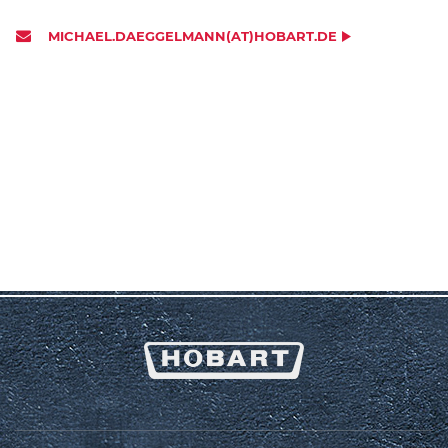
MICHAEL.DAEGGELMANN(AT)HOBART.DE