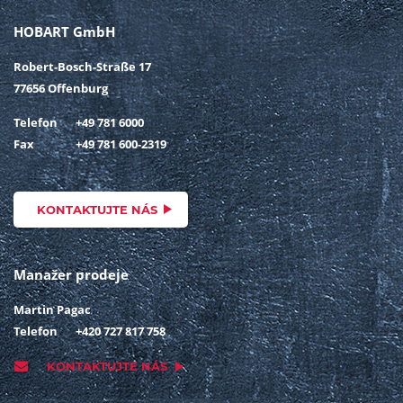
HOBART GmbH
Robert-Bosch-Straße 17
77656 Offenburg
Telefon
+49 781 6000
Fax
+49 781 600-2319
KONTAKTUJTE NÁS
Manažer prodeje
Martin Pagac
Telefon
+420 727 817 758
KONTAKTUJTE NÁS