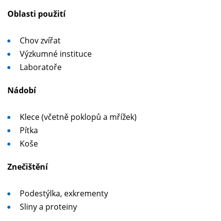
Oblasti použití
Chov zvířat
Výzkumné instituce
Laboratoře
Nádobí
Klece (včetně poklopů a mřížek)
Pítka
Koše
Znečištění
Podestýlka, exkrementy
Sliny a proteiny