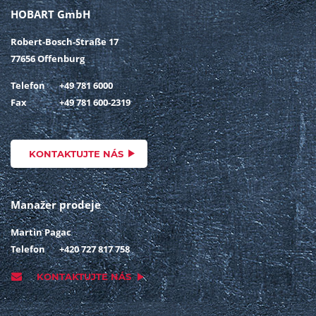
HOBART GmbH
Robert-Bosch-Straße 17
77656 Offenburg
Telefon
+49 781 6000
Fax
+49 781 600-2319
KONTAKTUJTE NÁS
Manažer prodeje
Martin Pagac
Telefon
+420 727 817 758
KONTAKTUJTE NÁS