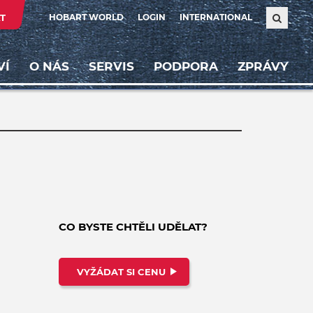
T
HOBART WORLD
LOGIN
INTERNATIONAL
VÍ
O NÁS
SERVIS
PODPORA
ZPRÁVY
CO BYSTE CHTĚLI UDĚLAT?
VYŽÁDAT SI CENU