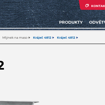
KONTAK
PRODUKTY
ODVĚT
Mlýnek na maso
Kráječ 4812
Kráječ 4812
2