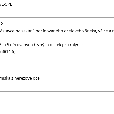
/E-5PLT
12
stavce na sekání, pocínovaného ocelového šneka, válce a 
3) a 5 děrovaných řezných desek pro mlýnek
73814-5)
iska z nerezové oceli