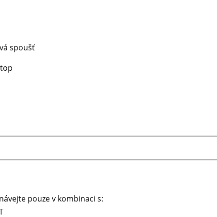
vá spoušť
Stop
návejte pouze v kombinaci s:
T