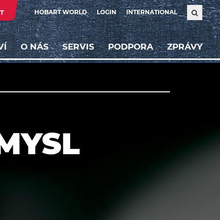
T
HOBART WORLD
LOGIN
INTERNATIONAL
VÍ
O NÁS
SERVIS
PODPORA
ZPRÁVY
MYSL