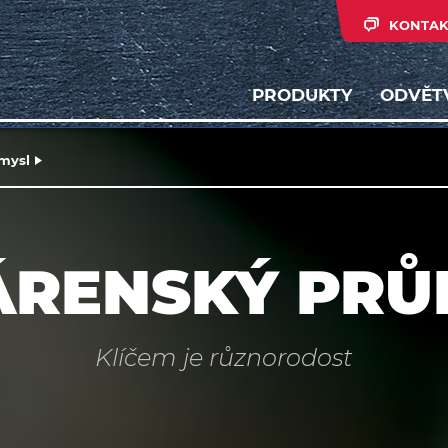
KONTAK
PRODUKTY
ODVĚT
mysl
ÁRENSKÝ PRŮ
Klíčem je různorodost