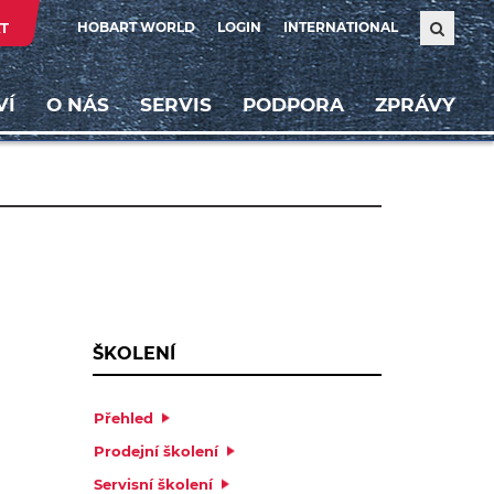
T
HOBART WORLD
LOGIN
INTERNATIONAL
VÍ
O NÁS
SERVIS
PODPORA
ZPRÁVY
ŠKOLENÍ
Přehled
Prodejní školení
Servisní školení