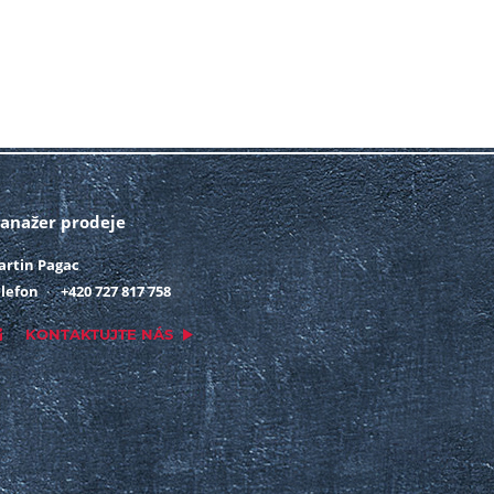
anažer prodeje
artin Pagac
lefon
+420 727 817 758
KONTAKTUJTE NÁS