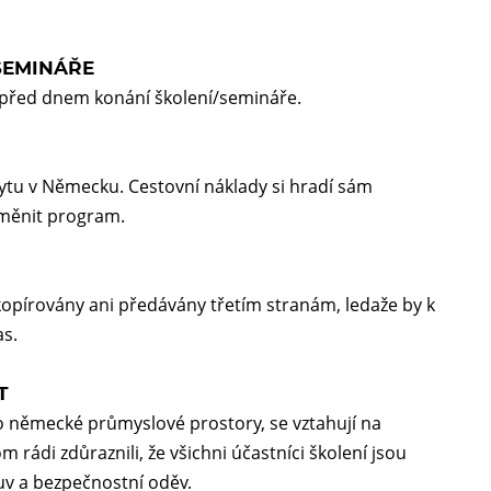
SEMINÁŘE
í před dnem konání školení/semináře.
ytu v Německu. Cestovní náklady si hradí sám
změnit program.
opírovány ani předávány třetím stranám, ledaže by k
s.
T
o německé průmyslové prostory, se vztahují na
rádi zdůraznili, že všichni účastníci školení jsou
uv a bezpečnostní oděv.