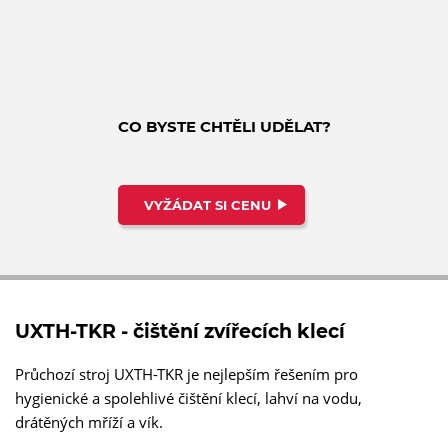
CO BYSTE CHTĚLI UDĚLAT?
VYŽÁDAT SI CENU
UXTH-TKR - čištění zvířecích klecí
Průchozí stroj UXTH-TKR je nejlepším řešením pro
hygienické a spolehlivé čištění klecí, lahví na vodu,
drátěných mříží a vík.