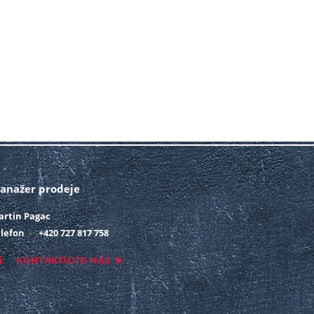
anažer prodeje
artin Pagac
lefon
+420 727 817 758
KONTAKTUJTE NÁS