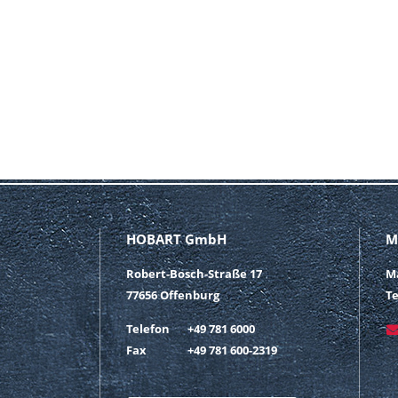
HOBART GmbH
M
Robert-Bosch-Straße 17
M
77656 Offenburg
Te
Telefon
+49 781 6000
Fax
+49 781 600-2319