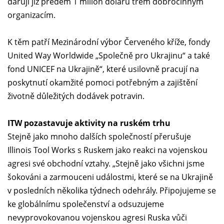
darují již předem 1 milion dolarů třem dobročinným
organizacím.
K těm patří Mezinárodní výbor Červeného kříže, fondy
United Way Worldwide „Společně pro Ukrajinu“ a také
fond UNICEF na Ukrajině“, které usilovně pracují na
poskytnutí okamžité pomoci potřebným a zajištění
životně důležitých dodávek potravin.
ITW pozastavuje aktivity na ruském trhu
Stejně jako mnoho dalších společností přerušuje
Illinois Tool Works s Ruskem jako reakci na vojenskou
agresi své obchodní vztahy. „Stejně jako všichni jsme
šokováni a zarmouceni událostmi, které se na Ukrajině
v posledních několika týdnech odehrály. Připojujeme se
ke globálnímu společenství a odsuzujeme
nevyprovokovanou vojenskou agresi Ruska vůči