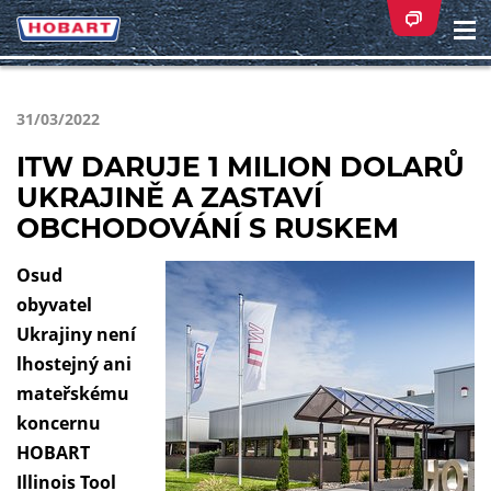
Na
ei
31/03/2022
ITW DARUJE 1 MILION DOLARŮ
UKRAJINĚ A ZASTAVÍ
OBCHODOVÁNÍ S RUSKEM
Osud
obyvatel
Ukrajiny není
lhostejný ani
mateřskému
koncernu
HOBART
Illinois Tool