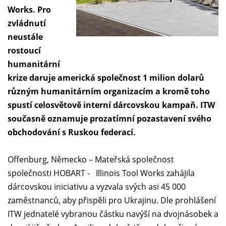
Works. Pro
zvládnutí
neustále
rostoucí
humanitární
krize daruje americká společnost 1 milion dolarů
různým humanitárním organizacím a kromě toho
spustí celosvětově interní dárcovskou kampaň. ITW
současně oznamuje prozatímní pozastavení svého
obchodování s Ruskou federací.
Offenburg, Německo – Mateřská společnost
společnosti HOBART - Illinois Tool Works zahájila
dárcovskou iniciativu a vyzvala svých asi 45 000
zaměstnanců, aby přispěli pro Ukrajinu. Dle prohlášení
ITW jednatelé vybranou částku navýší na dvojnásobek a