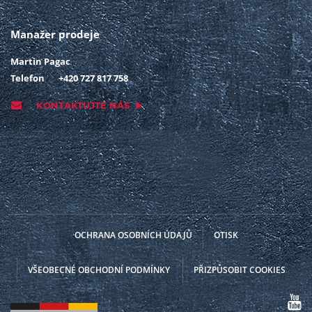
Manažer prodeje
Martin Pagac
Telefon
+420 727 817 758
KONTAKTUJTE NÁS
OCHRANA OSOBNÍCH ÚDAJŮ
OTISK
VŠEOBECNÉ OBCHODNÍ PODMÍNKY
PŘIZPŮSOBIT COOKIES