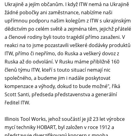
Ukrajině a jejím občanům. I když ITW nemá na Ukrajině
žádné pobočky ani zaměstnance, nabízíme naši
upřímnou podporu našim kolegům z ITW s ukrajinským
dědictvím po celém světě a zejména těm, jejichž přátelé
a členové rodiny byli touto tragédií přímo zasaženi. V
reakci na to jsme pozastavili veškeré dodávky produktů
ITW, přímo či nepřímo, do Ruska a veškerý dovoz z
Ruska až do odvolání. V Rusku máme přibližně 160
členů týmu ITW, kteří s touto situací nemají nic
společného, a budeme jim i nadále poskytovat
kompenzace a výhody, dokud to bude možné", říká
Scott Santi, předseda představenstva a generální
ředitel ITW.
Illinois Tool Works, jehož součástí je již 23 let výrobce
mycí techniky HOBART, byl založen v roce 1912 a
představuje diverzifikovaný koncern s mnoha