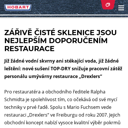
Na
ei
ZÁŘIVĚ ČISTÉ SKLENICE JSOU
NEJLEPŠÍM DOPORUČENÍM
RESTAURACE
Již žádné vodní skvrny ani stékající voda, již žádné
leštění: nové sušení TOP-DRY snižuje pracovní zátěž
personálu umývárny restaurace „Drexlers“
Pro restauratéra a obchodního ředitele Ralpha
Schmidta je spolehlivost tím, co očekává od své mycí
techniky v prvé řadě. Spolu s Mario Fuchsem vede
restauraci „Drexlers“ ve Freiburgu od roku 2007. Jejich
obchodní koncept nabízí vysoce kvalitní výběr pokrmů