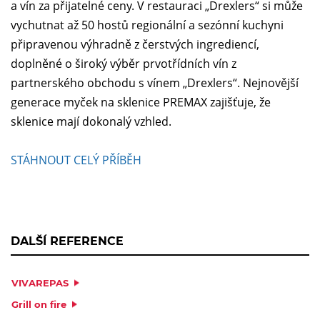
a vín za přijatelné ceny. V restauraci „Drexlers“ si může
vychutnat až 50 hostů regionální a sezónní kuchyni
připravenou výhradně z čerstvých ingrediencí,
doplněné o široký výběr prvotřídních vín z
partnerského obchodu s vínem „Drexlers“. Nejnovější
generace myček na sklenice PREMAX zajišťuje, že
sklenice mají dokonalý vzhled.
STÁHNOUT CELÝ PŘÍBĚH
DALŠÍ REFERENCE
VIVAREPAS
Grill on fire