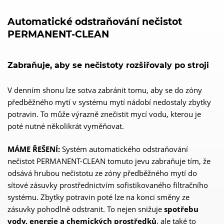
Automatické odstraňování nečistot
PERMANENT-CLEAN
Zabraňuje, aby se nečistoty rozšiřovaly po stroji
V denním shonu lze sotva zabránit tomu, aby se do zóny
předběžného mytí v systému mytí nádobí nedostaly zbytky
potravin. To může výrazně znečistit mycí vodu, kterou je
poté nutné několikrát vyměňovat.
MÁME ŘEŠENÍ:
Systém automatického odstraňování
nečistot PERMANENT-CLEAN tomuto jevu zabraňuje tím, že
odsává hrubou nečistotu ze zóny předběžného mytí do
sítové zásuvky prostřednictvím sofistikovaného filtračního
systému. Zbytky potravin poté lze na konci směny ze
zásuvky pohodlně odstranit. To nejen snižuje
spotřebu
vody, energie a chemických prostředků
, ale také to