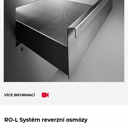
WE NEED YOUR CONSENT TO
LOAD THE YOUTUBE SERVICE!
This content is not permitted to load due to
trackers that are not disclosed to the visitor.
The website owner needs to setup the site
with their CMP to add this content to the list
of technologies used.
Powered by
Usercentrics Consent
Management Platform
VÍCE INFORMACÍ
RO-L Systém reverzní osmózy