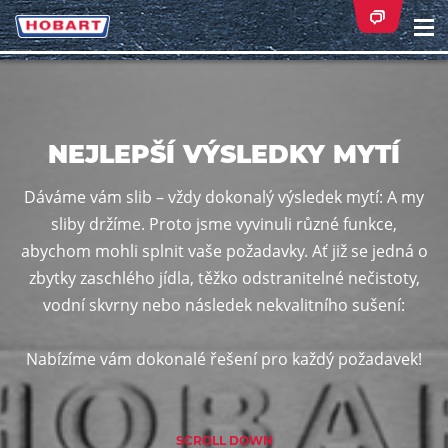
Na
ei
NEJLEPŠÍ VÝSLEDKY MYTÍ
Dáváme vám slib – vždy dokonalý výsledek mytí: A my
sliby držíme. Proto jsme vyvinuli různé funkce,
abychom mohli splnit vaše požadavky. Ať již se jedná o
zbytky zaschlého jídla, těžko odstranitelné nečistoty,
vodní skvrny nebo následek nekvalitního sušení:
Nabízíme vám dokonalé řešení pro každý požadavek!
SCROLL DOWN