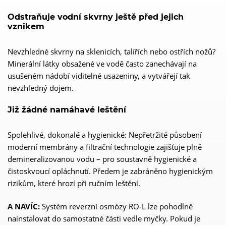
Odstraňuje vodní skvrny ještě před jejich
vznikem
Nevzhledné skvrny na sklenicích, talířích nebo ostřích nožů?
Minerální látky obsažené ve vodě často zanechávají na
usušeném nádobí viditelné usazeniny, a vytvářejí tak
nevzhledný dojem.
Již žádné namáhavé leštění
Spolehlivé, dokonalé a hygienické: Nepřetržité působení
moderní membrány a filtrační technologie zajišťuje plně
demineralizovanou vodu – pro soustavně hygienické a
čistoskvoucí opláchnutí. Předem je zabráněno hygienickým
rizikům, které hrozí při ručním leštění.
A NAVÍC:
Systém reverzní osmózy RO-L lze pohodlně
nainstalovat do samostatné části vedle myčky. Pokud je